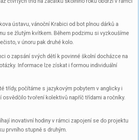
až čtvrtých tříd na začátku školního roku obdrží v rámci
čkova ústavu, vánoční Krabici od bot plnou dárků a
větnu se žlutým kvítkem. Během podzimu si vyzkoušíme
čisto, v únoru pak druhé kolo.
ci o zapsání svých dětí k povinné školní docházce na
otázky. Informace lze získat i formou individuální
é třídy, počítáme s jazykovým pobytem v anglicky i
vědčilo tvoření kolektivů napříč třídami a ročníky.
ají inovativní hodiny v rámci zapojení se do projektu
ku prvního stupně s druhým.