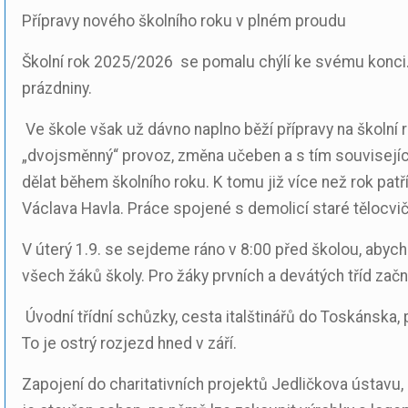
Přípravy nového školního roku v plném proudu
Školní rok 2025/2026
se pomalu chýlí ke svému konci. 
prázdniny.
Ve škole však už dávno naplno běží přípravy na školní r
„dvojsměnný“ provoz, změna učeben a s tím související 
dělat během školního roku. K tomu již více než rok pat
Václava Havla. Práce spojené s demolicí staré tělocvičn
V úterý 1.9. se sejdeme ráno v 8:00 před školou, abyc
všech žáků školy. Pro žáky prvních a devátých tříd začn
Úvodní třídní schůzky, cesta italštinářů do Toskánska,
To je ostrý rozjezd hned v září.
Zapojení do charitativních projektů Jedličkova ústavu, 