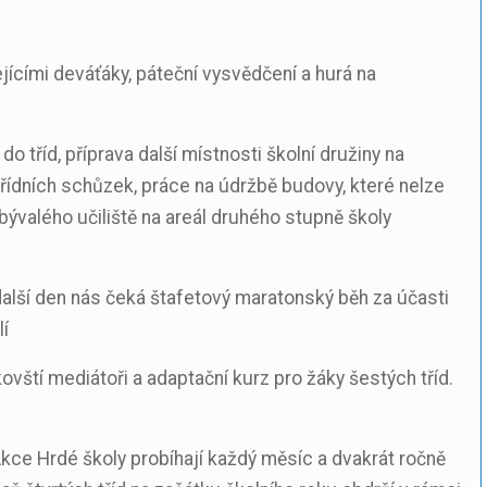
jícími deváťáky, páteční vysvědčení a hurá na
o tříd, příprava další místnosti školní družiny na
řídních schůzek, práce na údržbě budovy, které nelze
bývalého učiliště na areál druhého stupně školy
další den nás čeká štafetový maratonský běh za účasti
í
ovští mediátoři a adaptační kurz pro žáky šestých tříd.
 Akce Hrdé školy probíhají každý měsíc a dvakrát ročně