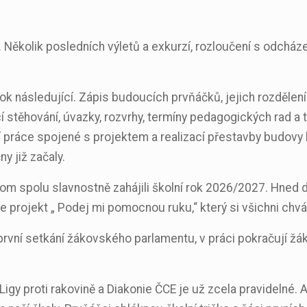
Několik posledních výletů a exkurzí, rozloučení s odcháze
ok následující. Zápis budoucích prvňáčků, jejich rozdělení d
stěhování, úvazky, rozvrhy, termíny pedagogických rad a t
ří práce spojené s projektem a realizací přestavby budovy 
y již začaly.
hom spolu slavnostně zahájili školní rok 2026/2027. Hned 
e projekt „ Podej mi pomocnou ruku,“ který si všichni chvál
 první setkání žákovského parlamentu, v práci pokračují žák
Ligy proti rakovině a Diakonie ČCE je už zcela pravidelné.