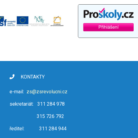
KONTAKTY
e-mail:
zs@zsrevolucni.cz
sekretariát: 311 284 978
315 726 792
ředitel: 311 284 944