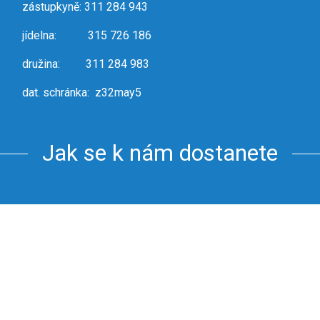
zástupkyně: 311 284 943
jídelna: 315 726 186
družina: 311 284 983
dat. schránka: z32may5
Jak se k nám dostanete