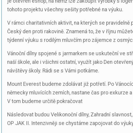
je otevřen eshop, na němž lze zakoupit výrobky s logem 
tohoto projektu všechny sešity potřebné na výuku.
V rámci charitativních aktivit, na kterých se pravideln
Český den proti rakovině. Znamená to, že v říjnu můž
týdenní výuku s rodilým mluvčím pro zájemce z osmých a
Vánoční dílny spojené s jarmarkem se uskuteční ve stř
naší škole, ale i všichni ostatní, využít jako Den otevř
návštěvy školy. Rádi se s Vámi potkáme.
Mount Everest budeme zdolávat již potřetí. Po Vánocíc
německy mluvících zemích, nastane čas pro exkurze a vý
V tom budeme určitě pokračovat
Následovat budou Velikonoční dílny, Zahradní slavnost,
OP JAK II. Intenzivněji se chystáme zapojovat do výuk