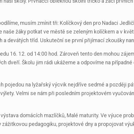
naší školy. Prvňáčci obléknou školní tričko a žáci prvních 
ě podílíme, musím zmínit tři: Kolíčkový den pro Nadaci Jedli
ete naše žáky potkat ve městě se zeleným kolíčkem a v k
 devátých tříd. Uskuteční se první přijímací zkoušky nane
edu 16. 12. od 14:00 hod. Zároveň tento den mohou zájem
ených dveří. Školu jim rádi ukážeme a odpovíme na případné 
h pojedou na lyžařský výcvik nejdříve sedmé a později pát
lety. Velmi se nám při posledním projektovém vyučování os
 výstava domácích mazlíčků, Malé maturity. Ve výuce probíh
y zážitkovou pedagogiku, projektové dny a propojovat výu