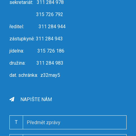
sekretariát: 311 284 978
315 726 792
ředitel: 311 284 944
zástupkyně: 311 284 943
jídelna: 315 726 186
družina: 311 284 983
dat. schránka: z32may5
NAPIŠTE NÁM
T