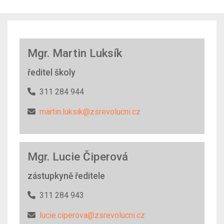
Mgr. Martin Luksík
ředitel školy
311 284 944
martin.luksik@zsrevolucni.cz
Mgr. Lucie Čiperová
zástupkyně ředitele
311 284 943
lucie.ciperova@zsrevolucni.cz