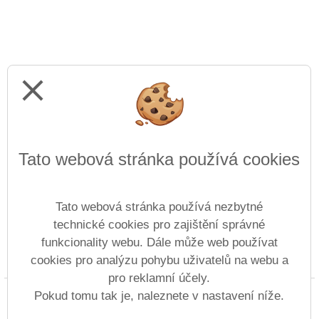
close
Tato webová stránka používá cookies
Tato webová stránka používá nezbytné
technické cookies pro zajištění správné
funkcionality webu. Dále může web používat
cookies pro analýzu pohybu uživatelů na webu a
Prohlášení o přístupnosti
Mapa webu
Cookies
pro reklamní účely.
Copyright © 2022 - 2023 ZŠ Revoluční &
Pokud tomu tak je, naleznete v nastavení níže.
Vitalex Group
- Tvorba školních webů