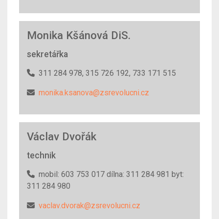
Monika Kšánová DiS.
sekretářka
311 284 978, 315 726 192, 733 171 515
monika.ksanova@zsrevolucni.cz
Václav Dvořák
technik
mobil: 603 753 017 dílna: 311 284 981 byt:
311 284 980
vaclav.dvorak@zsrevolucni.cz