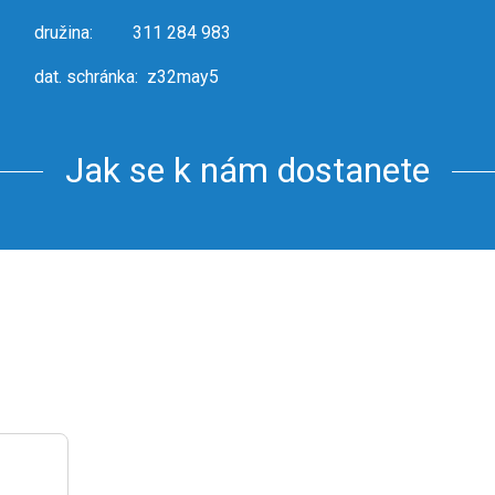
družina: 311 284 983
dat. schránka: z32may5
Jak se k nám dostanete