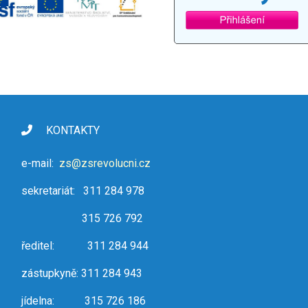
KONTAKTY
e-mail:
zs@zsrevolucni.cz
sekretariát: 311 284 978
315 726 792
ředitel: 311 284 944
zástupkyně: 311 284 943
jídelna: 315 726 186