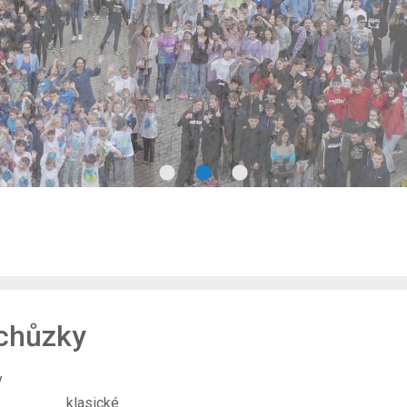
schůzky
y
klasické