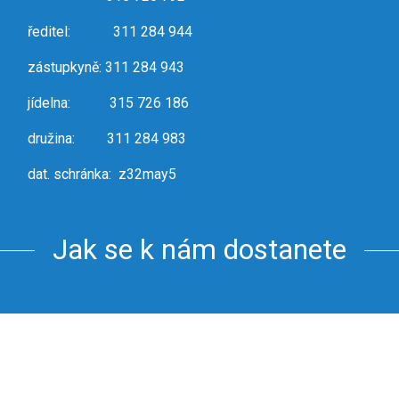
ředitel: 311 284 944
zástupkyně: 311 284 943
jídelna: 315 726 186
družina: 311 284 983
dat. schránka: z32may5
Jak se k nám dostanete