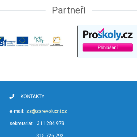
Partneři
KONTAKTY
e-mail:
zs@zsrevolucni.cz
sekretariát: 311 284 978
315 726 792