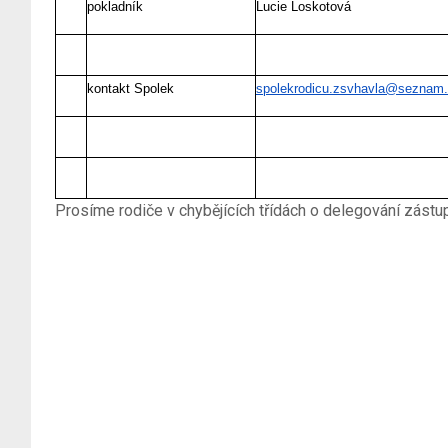
pokladník
Lucie Loskotová
kontakt Spolek
spolekrodicu.zsvhavla@seznam
Prosíme rodiče v chybějících třídách o delegování zást