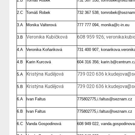
2.B
Tomáš Robek
732 367 538, tomrobek@seznam
2.C
Tomáš Robek
732 367 538, tomrobek@seznam
3.A
Monika Valterová
777 777 094, monika@c-in.eu
Veronika Kubíčková
608 959 926; veronika.ku
3.B
4.A
Veronika Koňariková
731 400 907, konarikova.veroni
4.B
Karin Kurcová
604 316 356; karin.b@centrum.c
Kristýna Kudějová
739 020 636 k.kudejova@s
5.A
Kristýna Kudějová
739 020 636 k.kudejova@s
5.B
6.A
Ivan Faltus
775802775,i.faltus@seznam.cz
6.B
Ivan Faltus
775802775,i.faltus@seznam.cz
6.C
Vanda Gospodinová
608 949 022, vanda.gospodinov