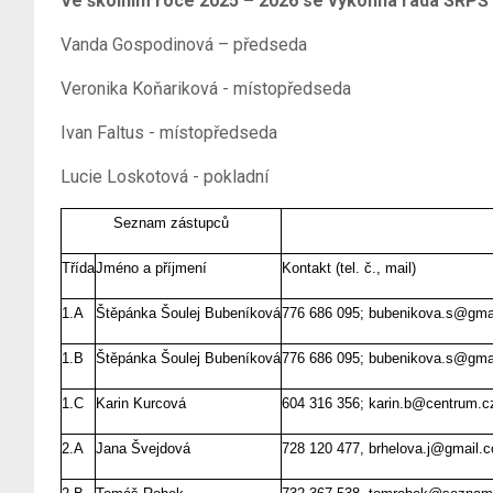
Ve školním roce 2025 – 2026 se výkonná rada SRPŠ 
Vanda Gospodinová – předseda
Veronika Koňariková - místopředseda
Ivan Faltus - místopředseda
Lucie Loskotová - pokladní
Seznam zástupců
Třída
Jméno a příjmení
Kontakt (tel. č., mail)
1.A
Štěpánka Šoulej Bubeníková
776 686 095; bubenikova.s@gma
1.B
Štěpánka Šoulej Bubeníková
776 686 095; bubenikova.s@gma
1.C
Karin Kurcová
604 316 356; karin.b@centrum.c
2.A
Jana Švejdová
728 120 477, brhelova.j@gmail.