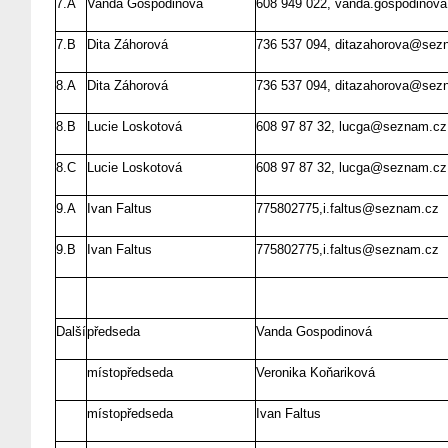
7.A
Vanda Gospodinová
608 949 022, vanda.gospodinov
7.B
Dita Záhorová
736 537 094, ditazahorova@sez
8.A
Dita Záhorová
736 537 094, ditazahorova@sez
8.B
Lucie Loskotová
608 97 87 32, lucga@seznam.cz
8.C
Lucie Loskotová
608 97 87 32, lucga@seznam.cz
9.A
Ivan Faltus
775802775,i.faltus@seznam.cz
9.B
Ivan Faltus
775802775,i.faltus@seznam.cz
Další
předseda
Vanda Gospodinová
místopředseda
Veronika Koňariková
místopředseda
Ivan Faltus