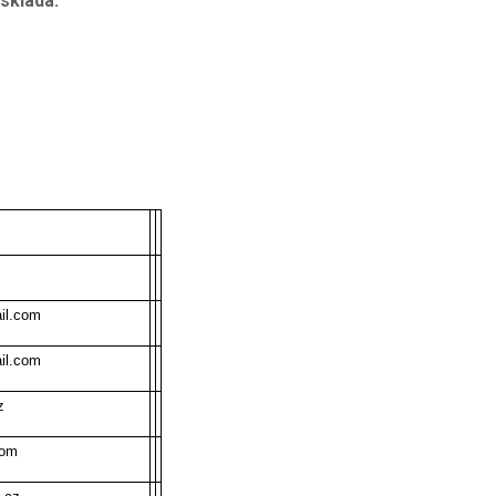
skládá:
il.com
il.com
z
com