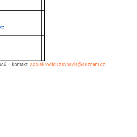
.cz
upců – kontakt
spolekrodicu.zsvhavla@seznam.cz