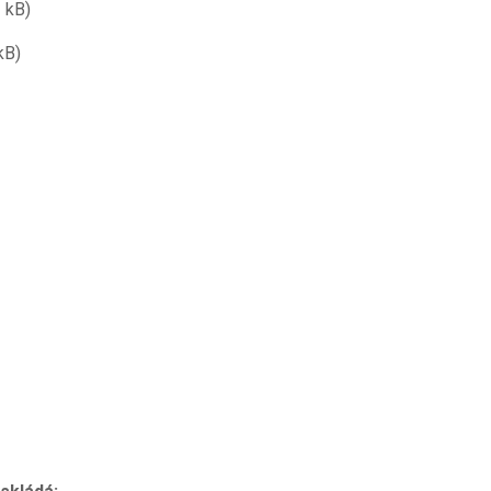
2 kB)
kB)