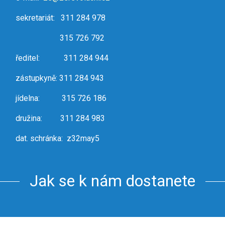
sekretariát: 311 284 978
315 726 792
ředitel: 311 284 944
zástupkyně: 311 284 943
jídelna: 315 726 186
družina: 311 284 983
dat. schránka: z32may5
Jak se k nám dostanete