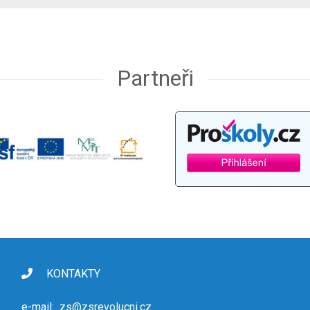
Partneři
KONTAKTY
e-mail:
zs@zsrevolucni.cz