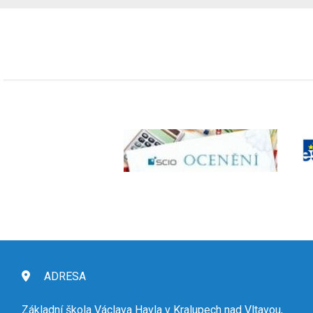
ADRESA
Základní škola Václava Havla v Kralupech nad Vltavou,