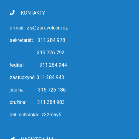
KONTAKTY
e-mail:
zs@zsrevolucni.cz
sekretariát: 311 284 978
315 726 792
ředitel: 311 284 944
zástupkyně: 311 284 943
jídelna: 315 726 186
družina: 311 284 983
dat. schránka: z32may5