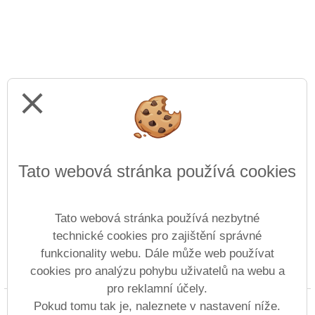
close
Tato webová stránka používá cookies
Tato webová stránka používá nezbytné
technické cookies pro zajištění správné
funkcionality webu. Dále může web používat
cookies pro analýzu pohybu uživatelů na webu a
Prohlášení o přístupnosti
Mapa webu
Cookies
pro reklamní účely.
Copyright © 2022 - 2023 ZŠ Revoluční &
Pokud tomu tak je, naleznete v nastavení níže.