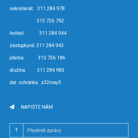
sekretariát: 311 284 978
315 726 792
ředitel: 311 284 944
zástupkyně: 311 284 943
jídelna: 315 726 186
družina: 311 284 983
dat. schránka: z32may5
NAPIŠTE NÁM
T